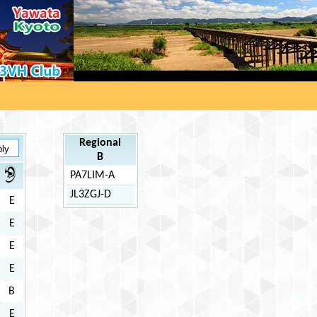
Regional
B
PA7LIM-A
JL3ZGJ-D
E
E
E
E
B
E