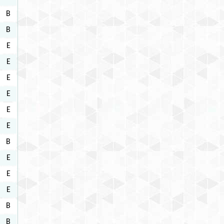
B
B
E
E
E
E
E
E
B
E
E
E
B
B