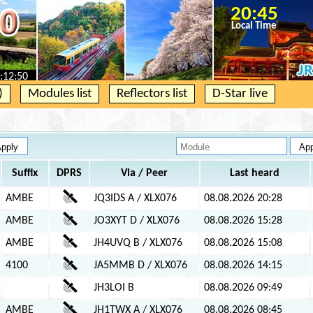
20:45
Local Time
:12:50
)
Modules list
Reflectors list
D-Star live
Suffix
DPRS
Via / Peer
Last heard
AMBE
JQ3IDS A / XLX076
08.08.2026 20:28
AMBE
JO3XYT D / XLX076
08.08.2026 15:28
AMBE
JH4UVQ B / XLX076
08.08.2026 15:08
4100
JA5MMB D / XLX076
08.08.2026 14:15
JH3LOI B
08.08.2026 09:49
AMBE
JH1TWX A / XLX076
08.08.2026 08:45