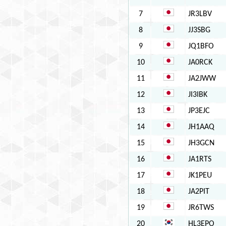
7
JR3LBV
8
JJ3SBG
9
JQ1BFO
10
JA0RCK
11
JA2JWW
12
JI3IBK
13
JP3EJC
14
JH1AAQ
15
JH3GCN
16
JA1RTS
17
JK1PEU
18
JA2PIT
19
JR6TWS
20
HL3EPO